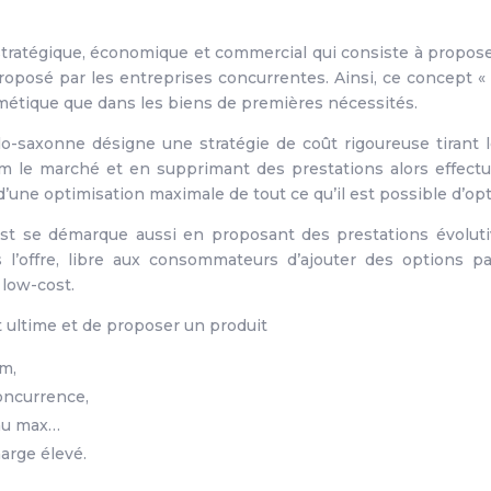
 stratégique, économique et commercial qui consiste à propos
 proposé par les entreprises concurrentes. Ainsi, ce concept «
smétique que dans les biens de premières nécessités.
o-saxonne désigne une stratégie de coût rigoureuse tirant l
m le marché et en supprimant des prestations alors effectu
t d’une optimisation maximale de tout ce qu’il est possible d’opt
t se démarque aussi en proposant des prestations évolutiv
ns l’offre, libre aux consommateurs d’ajouter des options p
 low-cost.
ut ultime et de proposer un produit
m,
oncurrence,
 au max…
arge élevé.