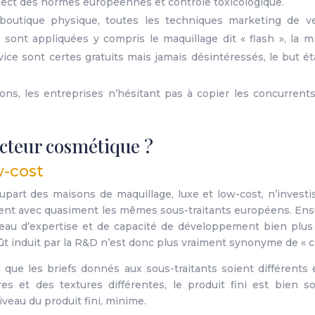
ct des normes européennes et contrôle toxicologique.
boutique physique, toutes les techniques marketing de v
sont appliquées y compris le maquillage dit « flash », la m
ice sont certes gratuits mais jamais désintéressés, le but é
ions, les entreprises n’hésitant pas à copier les concurrent
ecteur cosmétique ?
w-cost
plupart des maisons de maquillage, luxe et low-cost, n’inves
lent avec quasiment les mêmes sous-traitants européens. Ensu
eau d’expertise et de capacité de développement bien plus 
coût induit par la R&D n’est donc plus vraiment synonyme de « c
en que les briefs donnés aux sous-traitants soient différent
s et des textures différentes, le produit fini est bien s
iveau du produit fini, minime.