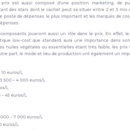
n prix est aussi composé d’une position marketing, de p
nt des stars dont le cachet peut se situer entre 2 et 3 mio 
e poste de dépenses le plus important et les marques de co
 dépenses.
 composants joueront aussi un rôle dans le prix. En effet, le
étique low-cost que standard, aura une importance dans son
 huiles végétales ou essentielles étant très faible, les prix
utre part, le mode et lieu de production ont également un impac
 10 euros/L
: 3 500 – 4 000 euros/L
ros/L
 – 45 euros/L
 000 – 7 000 euros/L
0 euros/L