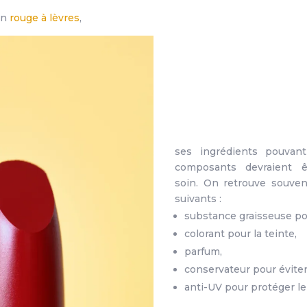
un
rouge à lèvres
,
ses ingrédients pouvant
composants devraient ê
soin. On retrouve souve
suivants :
substance graisseuse pou
colorant pour la teinte,
parfum,
conservateur pour éviter
anti-UV pour protéger le