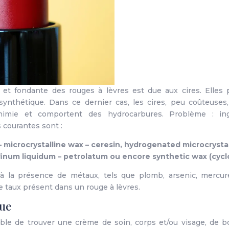
et fondante des rouges à lèvres est due aux cires. Elles 
synthétique. Dans ce dernier cas, les cires, peu coûteuses
himie et comportent des hydrocarbures. Problème : ingé
 courantes sont :
 – microcrystalline wax – ceresin, hydrogenated microcrystal
ffinum liquidum – petrolatum ou encore synthetic wax (cyc
à la présence de métaux, tels que plomb, arsenic, mercur
 taux présent dans un rouge à lèvres.
ue
ssible de trouver une crème de soin, corps et/ou visage, de b