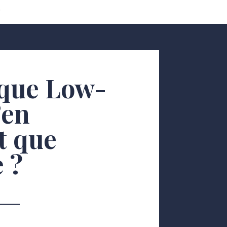
que Low-
’en
t que
e ?