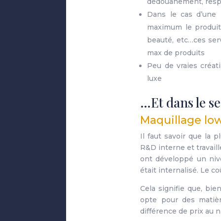
dédouanement, respe
Dans le cas d’une 
maximum le produit 
beauté, etc…ces serv
max de produits
Peu de vraies créat
luxe
…Et dans le s
Maquillage lo
Il faut savoir que la 
R&D interne et travail
ont développé un niv
était internalisé. Le 
Cela signifie que, bi
opte pour des matière
différence de prix au n