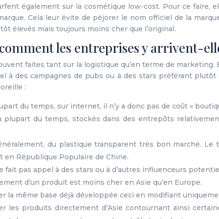
fent également sur la cosmétique low-cost. Pour ce faire, el
arque. Cela leur évite de péjorer le nom officiel de la marque
tôt élevés mais toujours moins cher que l’original.
comment les entreprises y arrivent-ell
vent faites tant sur la logistique qu’en terme de marketing. E
el à des campagnes de pubs ou à des stars préférant plutôt 
reille :
plupart du temps, sur internet, il n’y a donc pas de coût « bouti
la plupart du temps, stockés dans des entrepôts relativem
énéralement, du plastique transparent très bon marché. Le t
it en République Populaire de Chine.
fait pas appel à des stars ou à d’autres influenceurs potenti
ement d’un produit est moins cher en Asie qu’en Europe.
yer la même base déjà développée ceci en modifiant uniquemen
r les produits directement d’Asie contournant ainsi certaine