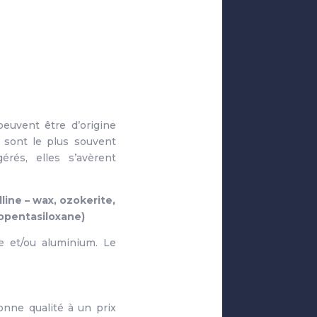
peuvent être d’origine
, sont le plus souvent
rés, elles s’avèrent
line – wax, ozokerite,
lopentasiloxane)
e et/ou aluminium. Le
onne qualité à un prix