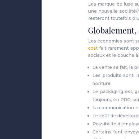
Les marque de luxe sur
une nouvelle société/m
resteront toutefois plu
Globalement, 
Les économies sont sou
cost
fait rarement app
sociaux et le bouche à o
La vente se fait, la 
Les produits sont, 
fioriture.
Le packaging est, g
toujours, en PRC, so
La communication ne 
Le coût de développ
Possibilité d’emplo
Certains font envoye