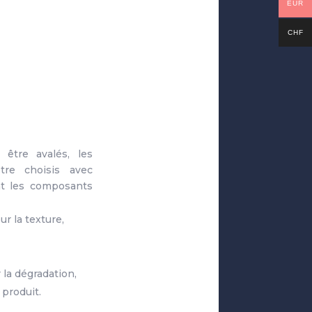
EUR
CHF
 être avalés, les
tre choisis avec
nt les composants
r la texture,
 la dégradation,
 produit.