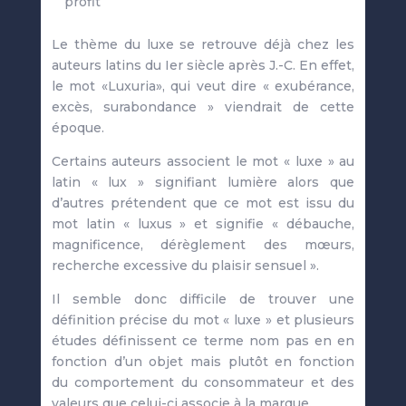
profit
Le thème du luxe se retrouve déjà chez les
auteurs latins du Ier siècle après J.-C. En effet,
le mot «Luxuria», qui veut dire « exubérance,
excès, surabondance » viendrait de cette
époque.
Certains auteurs associent le mot « luxe » au
latin « lux » signifiant lumière alors que
d’autres prétendent que ce mot est issu du
mot latin « luxus » et signifie « débauche,
magnificence, dérèglement des mœurs,
recherche excessive du plaisir sensuel ».
Il semble donc difficile de trouver une
définition précise du mot « luxe » et plusieurs
études définissent ce terme nom pas en en
fonction d’un objet mais plutôt en fonction
du comportement du consommateur et des
valeurs que celui-ci associe à la marque.